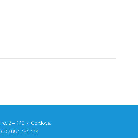
firo, 2 – 14014 Córdoba
000
/
957 764 444