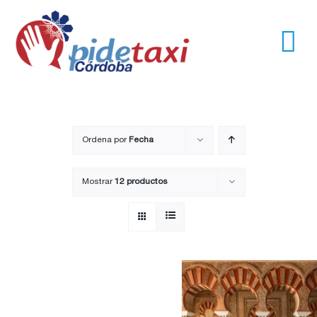
Saltar
al
contenido
Tog
Nav
Usuarios
Empresas
Ordena por
Fecha
Mostrar
12 productos
Nosotros
Trayectos
Pide un taxi