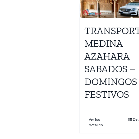
Contacto
TRANSPOR
MEDINA
AZAHARA
SABADOS –
DOMINGOS 
FESTIVOS
Ver los
Det
detalles