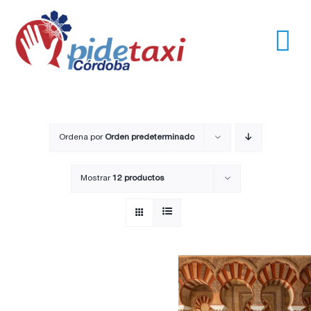
Saltar
al
contenido
Tog
Nav
Usuarios
Empresas
Ordena por
Orden predeterminado
Mostrar
12 productos
Nosotros
Trayectos
Pide un taxi