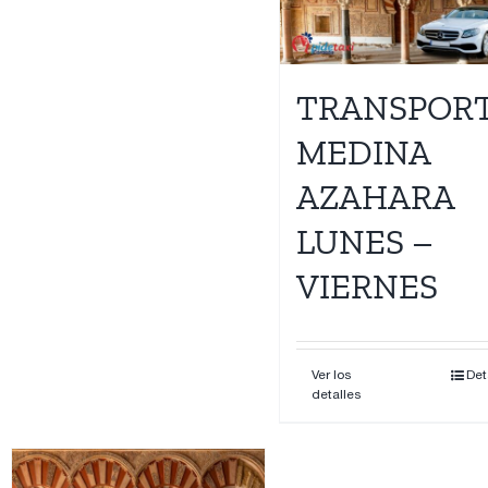
Contacto
TRANSPOR
MEDINA
AZAHARA
LUNES –
VIERNES
Ver los
Det
detalles