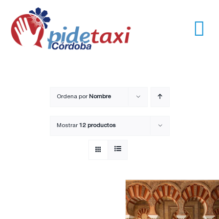
Saltar
al
contenido
Tog
Nav
Usuarios
Empresas
Ordena por
Nombre
Mostrar
12 productos
Nosotros
Trayectos
Pide un taxi