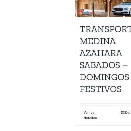
Contacto
TRANSPOR
MEDINA
AZAHARA
SABADOS –
DOMINGOS 
FESTIVOS
Ver los
Det
detalles