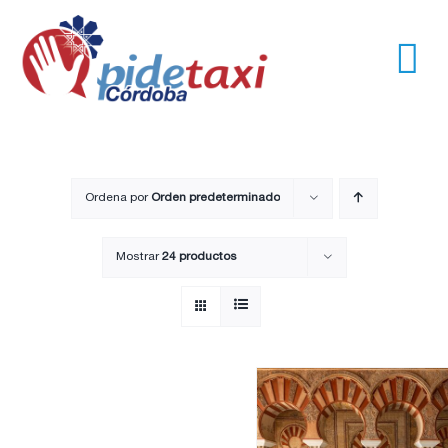
Saltar
al
contenido
Tog
Nav
Usuarios
Empresas
Ordena por
Orden predeterminado
Mostrar
24 productos
Nosotros
Trayectos
Pide un taxi