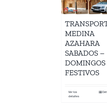
Contacto
TRANSPOR
MEDINA
AZAHARA
SABADOS –
DOMINGOS 
FESTIVOS
Ver los
Det
detalles