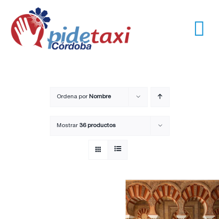
Saltar
al
contenido
Tog
Nav
Usuarios
Empresas
Ordena por
Nombre
Mostrar
36 productos
Nosotros
Trayectos
Pide un taxi