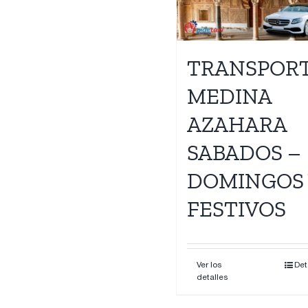
Contacto
TRANSPOR
MEDINA
AZAHARA
SABADOS –
DOMINGOS 
FESTIVOS
Ver los
Det
detalles