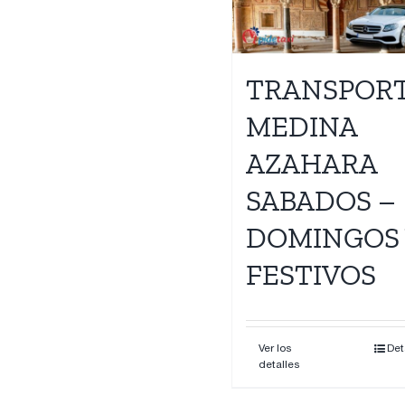
Contacto
TRANSPOR
MEDINA
AZAHARA
SABADOS –
DOMINGOS 
FESTIVOS
Ver los
Det
detalles