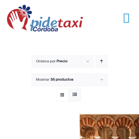
Saltar
al
contenido
Tog
Nav
Usuarios
Empresas
Ordena por
Precio
Mostrar
36 productos
Nosotros
Trayectos
Pide un taxi