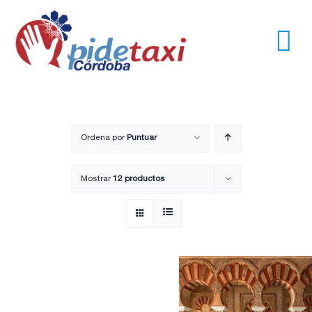
Saltar
al
contenido
Tog
Nav
Usuarios
Empresas
Ordena por
Puntuar
Mostrar
12 productos
Nosotros
Trayectos
Pide un taxi