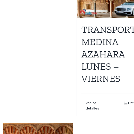
Contacto
TRANSPOR
MEDINA
AZAHARA
LUNES –
VIERNES
Ver los
Det
detalles