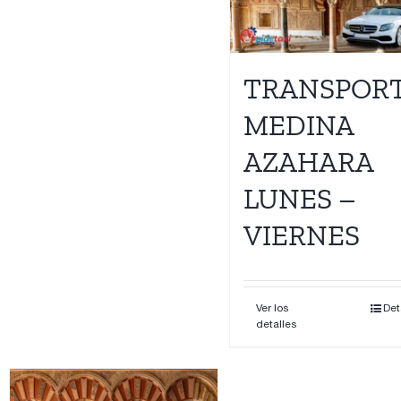
Contacto
TRANSPOR
MEDINA
AZAHARA
LUNES –
VIERNES
Ver los
Det
detalles