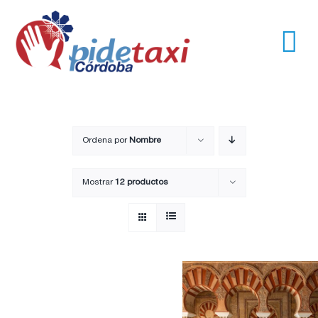
Saltar
al
contenido
Tog
Nav
Usuarios
Empresas
Ordena por
Nombre
Mostrar
12 productos
Nosotros
Trayectos
Pide un taxi