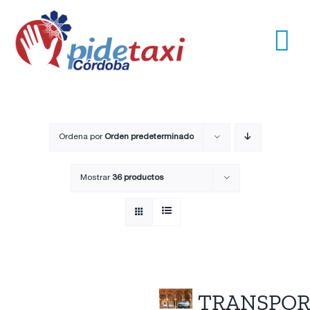
Saltar
al
contenido
Tog
Nav
Usuarios
Empresas
Ordena por
Orden predeterminado
Mostrar
36 productos
Nosotros
Trayectos
Pide un taxi
TRANSPOR