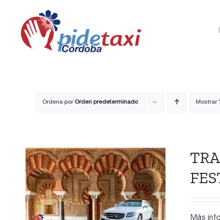
Saltar
al
contenido
Ordena por
Orden predeterminado
Mostrar
TRA
FES
Más info