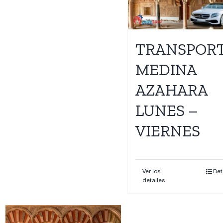
Contacto
TRANSPOR
MEDINA
AZAHARA
LUNES –
VIERNES
Ver los
Det
detalles