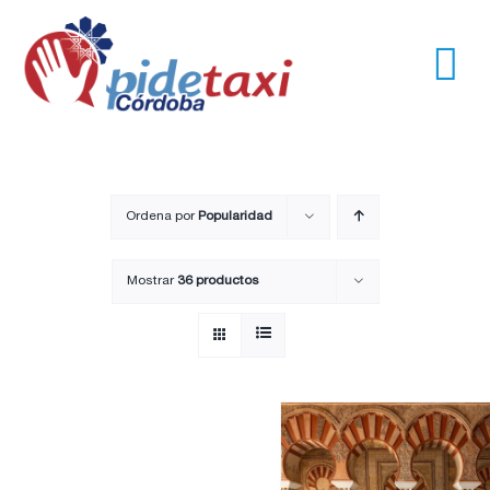
Saltar
al
contenido
Tog
Nav
Usuarios
Empresas
Ordena por
Popularidad
Mostrar
36 productos
Nosotros
Trayectos
Pide un taxi