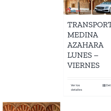
Contacto
TRANSPOR
MEDINA
AZAHARA
LUNES –
VIERNES
Ver los
Det
detalles