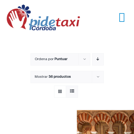
Saltar
al
contenido
Tog
Nav
Usuarios
Empresas
Ordena por
Puntuar
Mostrar
36 productos
Nosotros
Trayectos
Pide un taxi