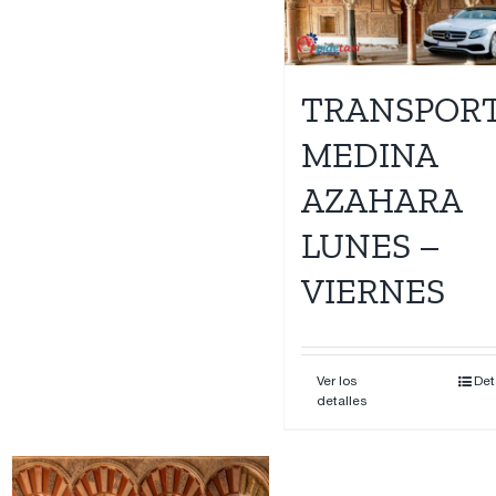
Contacto
TRANSPOR
MEDINA
AZAHARA
LUNES –
VIERNES
Ver los
Det
detalles