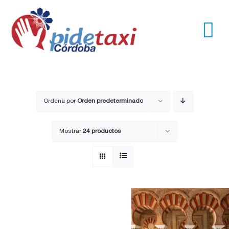
Saltar
al
contenido
Tog
Nav
Usuarios
Empresas
Ordena por
Orden predeterminado
Mostrar
24 productos
Nosotros
Trayectos
Pide un taxi