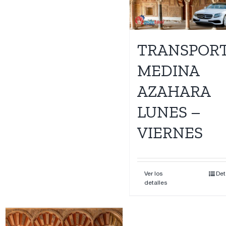
Contacto
TRANSPOR
MEDINA
AZAHARA
LUNES –
VIERNES
Ver los
Det
detalles