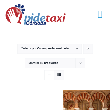
Saltar
al
contenido
Tog
Nav
Usuarios
Empresas
Ordena por
Orden predeterminado
Mostrar
12 productos
Nosotros
Trayectos
Pide un taxi