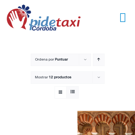
Saltar
al
contenido
Tog
Nav
Usuarios
Empresas
Ordena por
Puntuar
Mostrar
12 productos
Nosotros
Trayectos
Pide un taxi