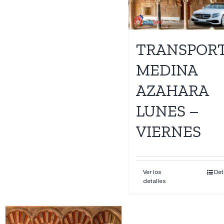
Contacto
TRANSPOR
MEDINA
AZAHARA
LUNES –
VIERNES
Ver los
Det
detalles