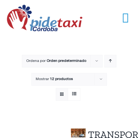
Saltar
al
contenido
Tog
Nav
Usuarios
Empresas
Ordena por
Orden predeterminado
Mostrar
12 productos
Nosotros
Trayectos
Pide un taxi
TRANSPOR