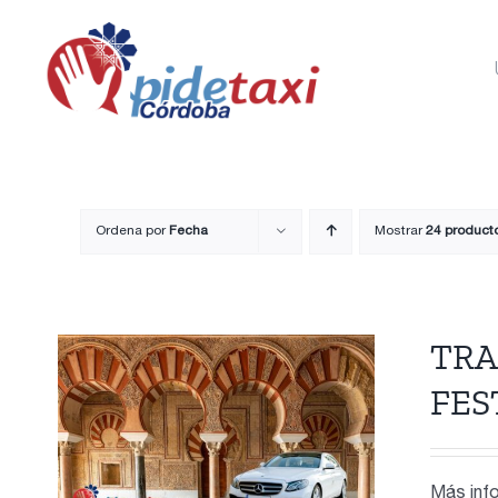
Saltar
al
contenido
Ordena por
Fecha
Mostrar
24 product
TRA
FES
Más info