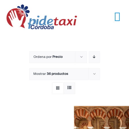
Saltar
al
contenido
Tog
Nav
Usuarios
Empresas
Ordena por
Precio
Mostrar
36 productos
Nosotros
Trayectos
Pide un taxi