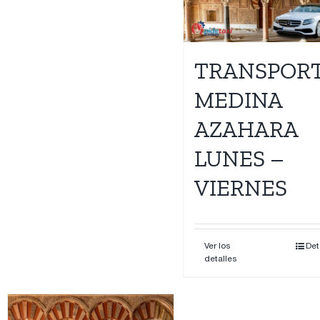
Contacto
TRANSPOR
MEDINA
AZAHARA
LUNES –
VIERNES
Ver los
Det
detalles