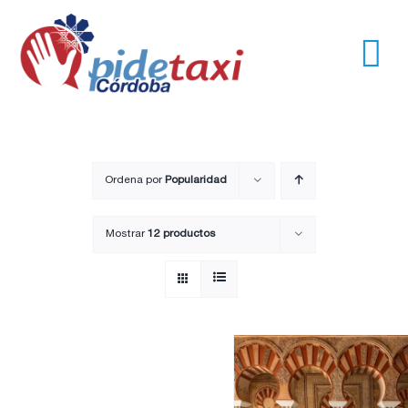
Saltar
al
contenido
Tog
Nav
Usuarios
Empresas
Ordena por
Popularidad
Mostrar
12 productos
Nosotros
Trayectos
Pide un taxi