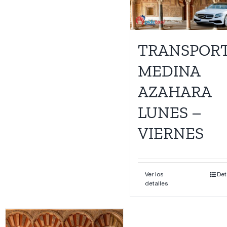
Contacto
TRANSPOR
MEDINA
AZAHARA
LUNES –
VIERNES
Ver los
Det
detalles