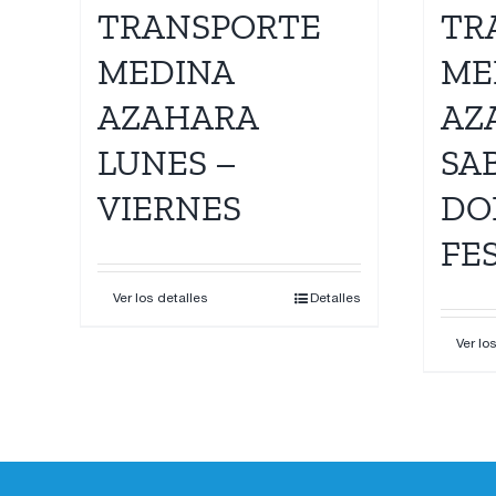
TRANSPORTE
TR
MEDINA
ME
AZAHARA
AZ
LUNES –
SA
VIERNES
DO
FE
Ver los detalles
Detalles
Ver lo