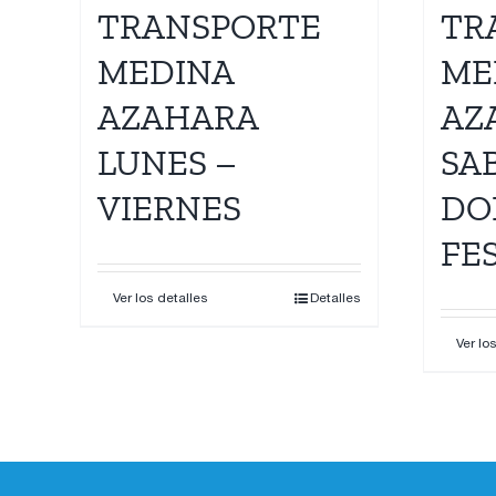
TRANSPORTE
TR
MEDINA
ME
AZAHARA
AZ
LUNES –
SA
VIERNES
DO
FE
Ver los detalles
Detalles
Ver lo