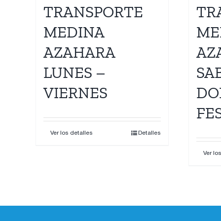
TRANSPORTE
TR
MEDINA
ME
AZAHARA
AZ
LUNES –
SA
VIERNES
DO
FE
Ver los detalles
Detalles
Ver lo